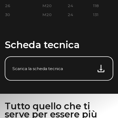
26
M20
24
118
30
M20
24
131
Scheda tecnica
Scarica la scheda tecnica
Tutto quello che ti
serve per essere più