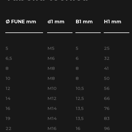
Ø FUNE mm
d1 mm
B1 mm
H1 mm
5
M5
5
25
6,5
M6
6
32
8
M8
8
41
10
M8
8
50
12
M10
10,5
56
14
M12
12,5
66
16
M14
13,5
76
19
M14
13,5
83
22
M16
16
96