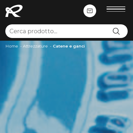
Home
-
Attrezzature
-
Catene e ganci