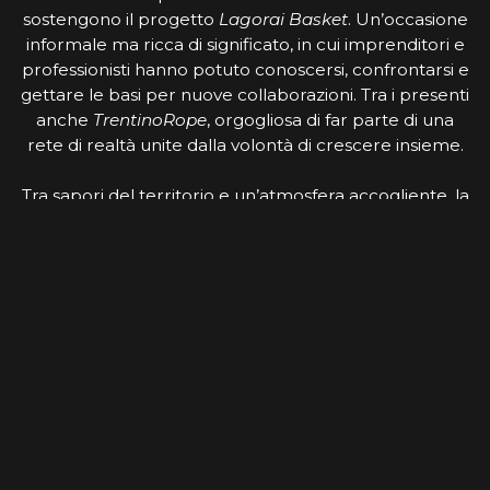
sostengono il progetto
Lagorai Basket
. Un’occasione
informale ma ricca di significato, in cui imprenditori e
professionisti hanno potuto conoscersi, confrontarsi e
gettare le basi per nuove collaborazioni. Tra i presenti
anche
TrentinoRope
, orgogliosa di far parte di una
rete di realtà unite dalla volontà di crescere insieme.
Tra sapori del territorio e un’atmosfera accogliente, la
serata ha favorito un networking autentico e
spontaneo, trasformando un semplice aperitivo in un
momento concreto di condivisione. Eventi come
questo dimostrano come il legame tra sport e tessuto
imprenditoriale locale possa generare valore, non
solo per le realtà coinvolte, ma per l’intero territorio.
Lagorai Basket
si conferma così non solo una realtà
sportiva in crescita, ma anche un punto di riferimento
capace di creare connessioni e opportunità, dentro e
fuori dal campo.