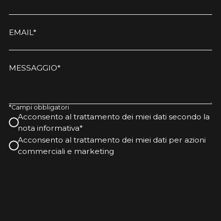
EMAIL*
MESSAGGIO*
*Campi obbligatori
Acconsento al trattamento dei miei dati secondo la
nota informativa*
Acconsento al trattamento dei miei dati per azioni
commerciali e marketing
Questo sito è protetto da reCAPTCHA e si applicano la Privacy
Policy e i Termini di servizio di Google.
Invia richiesta