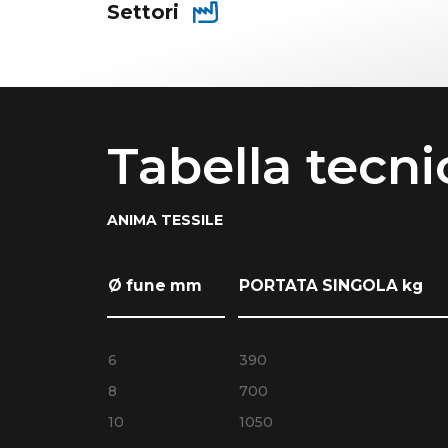
Settori
Tabella tecni
ANIMA TESSILE
Ø fune mm
PORTATA SINGOLA kg
6
390
8
700
10
1050