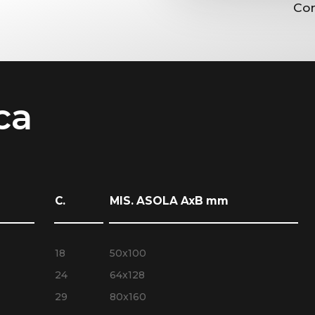
Con
ca
C.
MIS. ASOLA AxB mm
18
50x100
24
64x128
29
80x160