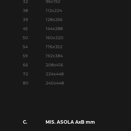
32
96x192
38
112x224
39
128x256
45
144x288
50
160x320
54
176x352
59
192x384
66
208x416
72
224x448
80
240x448
C.
MIS. ASOLA AxB mm