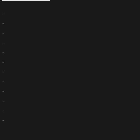
-
-
-
-
-
-
-
-
-
-
-
-