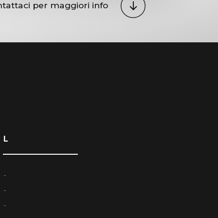
tattaci per maggiori info
L
-
-
-