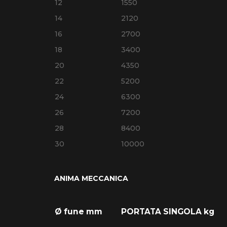
12
1550
14
2120
16
2700
18
3400
20
4350
22
5200
24
6300
26
7200
28
8400
30
10000
ANIMA MECCANICA
Ø fune mm
PORTATA SINGOLA kg