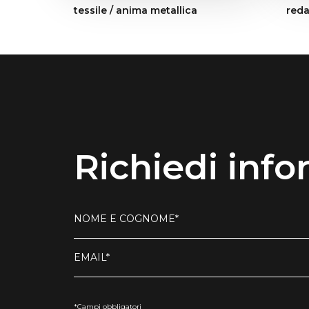
tessile / anima metallica
reda
Richiedi info
NOME E COGNOME*
EMAIL*
*Campi obbligatori