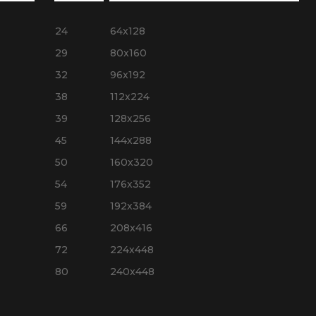
24
64x128
29
80x160
32
96x192
38
112x224
39
128x256
45
144x288
50
160x320
54
176x352
59
192x384
66
208x416
72
224x448
80
240x448