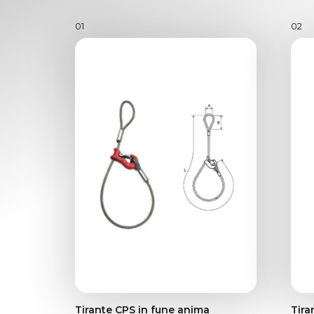
01
02
Tirante CPS in fune anima
Tira