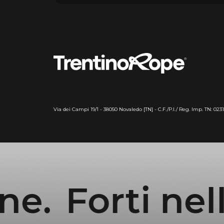
Via dei Campi 19/1 - 38050 Novaledo [TN] - C.F./P.I./ Reg. Imp. TN: 023
Forti nella f