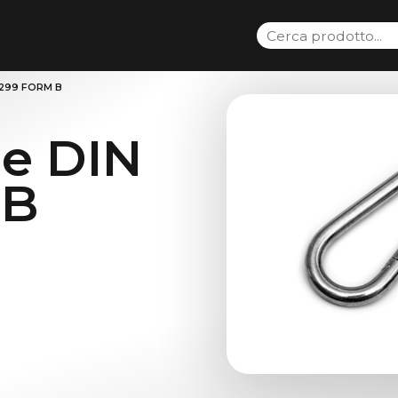
5299 FORM B
e DIN
 B