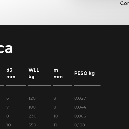
Con
ca
d3
WLL
m
PESO kg
mm
kg
mm
6
120
8
0,027
7
180
8
0,044
8
230
10
0,066
10
350
11
0,128