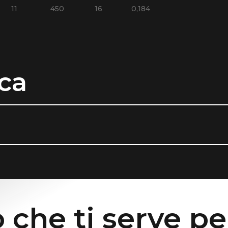
11
450
16
0,184
ca
 che ti serve pe