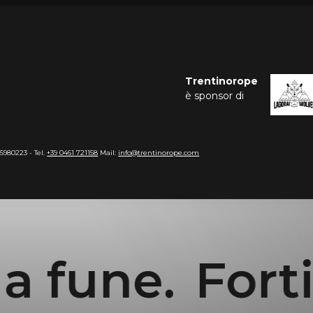
Trentinorope
è sponsor di
15980223 - Tel.
+39 0461 721158
Mail:
info@trentinorope.com
une.
Forti nel