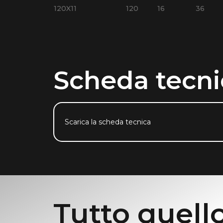
120X11
120
16
36
Scheda tecni
Scarica la scheda tecnica
Tutto quello