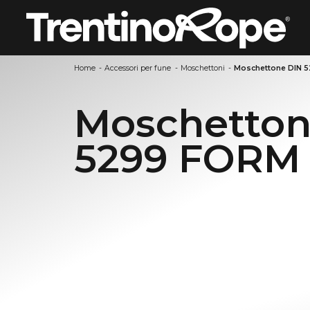
Home
-
Accessori per fune
-
Moschettoni
-
Moschettone DIN 
Moschetton
5299 FORM