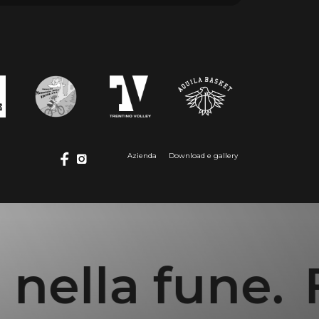
Azienda
Download e gallery
la fune.
Fort