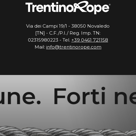
Via dei Campi 19/1 - 38050 Novaledo
[TN] - C.F./P.I./ Reg. Imp. TN:
02315980223 - Tel.
+39 0461 721158
Mail:
info@trentinorope.com
ne.
Forti nel