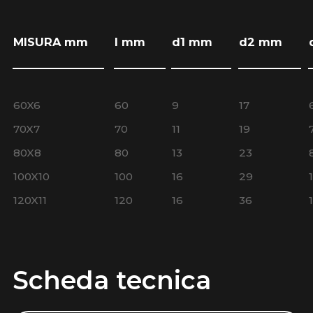
MISURA mm
l mm
d1 mm
d2 mm
60X6
60
9
17
70X7
70
11
19
80X8
80
13
23
100X10
100
16
29
120X11
120
16
36
Scheda tecnica