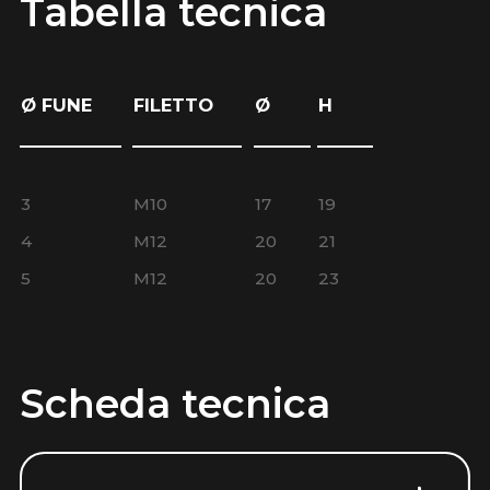
Tabella tecnica
Ø FUNE
FILETTO
Ø
H
3
M10
17
19
4
M12
20
21
5
M12
20
23
Scheda tecnica