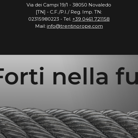
Via dei Campi 19/1 - 38050 Novaledo
[TN] - C.F./P.I./ Reg. Imp. TN:
02315980223 - Tel.
+39 0461 721158
Mail:
info@trentinorope.com
orti nella fu