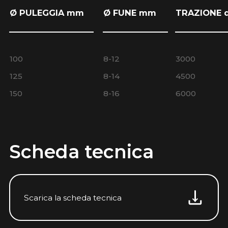
Ø PULEGGIA mm
Ø FUNE mm
TRAZIONE 
100
8-12
3000
125
8-14
4500
150
8-16
6000
Scheda tecnica
Scarica la scheda tecnica