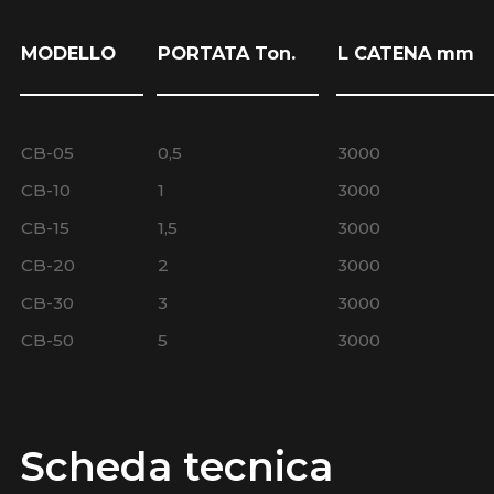
MODELLO
PORTATA Ton.
L CATENA mm
CB-05
0,5
3000
CB-10
1
3000
CB-15
1,5
3000
CB-20
2
3000
CB-30
3
3000
CB-50
5
3000
Scheda tecnica