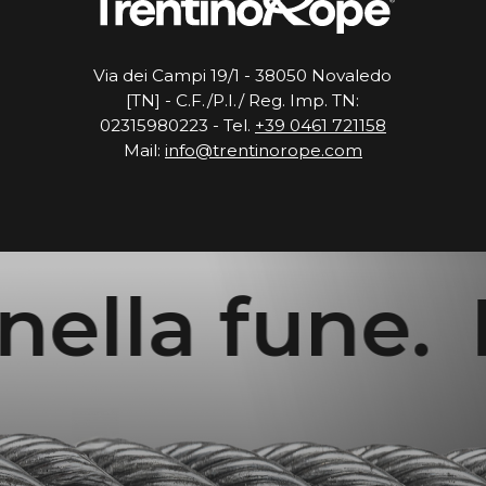
Via dei Campi 19/1 - 38050 Novaledo
[TN] - C.F./P.I./ Reg. Imp. TN:
02315980223 - Tel.
+39 0461 721158
Mail:
info@trentinorope.com
a fune.
Fort