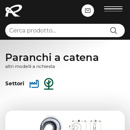
Home
-
Attrezzature
-
Paranco
-
Paranchi a catena
Paranchi a catena
altri modelli a richiesta
Settori