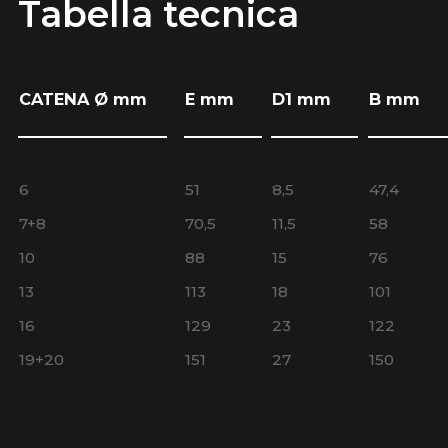
Tabella tecnica
CATENA Ø mm
E mm
D1 mm
B mm
6
51
8,5
47,4
7+8
70,5
11,5
58
10
88
15
76
13
113
18
101
16
129
23
122
19+20
151
27
150