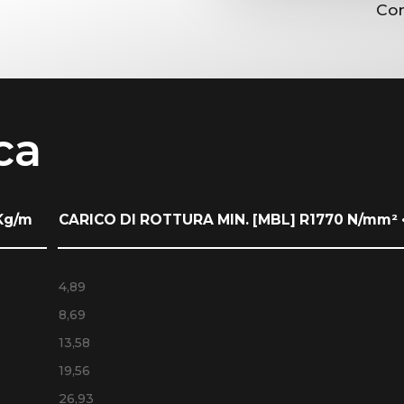
Con
ca
Kg/m
CARICO DI ROTTURA MIN. [MBL] R1770 N/mm² 
4,89
8,69
13,58
19,56
26,93