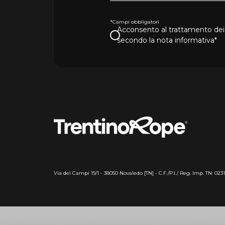
*Campi obbligatori
Acconsento al trattamento dei 
secondo la nota informativa*
Via dei Campi 19/1 - 38050 Novaledo [TN] - C.F./P.I./ Reg. Imp. TN: 023