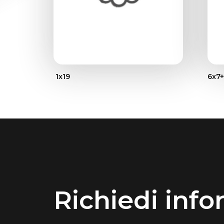
1x19
6x7
Richiedi info