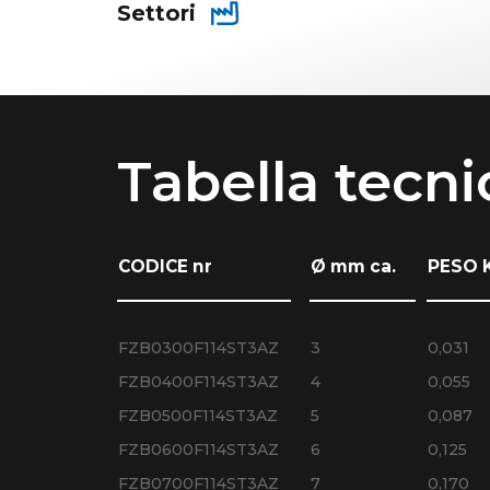
Settori
Tabella tecni
CODICE nr
Ø mm ca.
PESO 
FZB0300F114ST3AZ
3
0,031
FZB0400F114ST3AZ
4
0,055
FZB0500F114ST3AZ
5
0,087
FZB0600F114ST3AZ
6
0,125
FZB0700F114ST3AZ
7
0,170