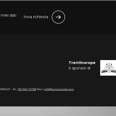
miei dati
Invia richiesta
Trentinorope
è sponsor di
15980223 - Tel.
+39 0461 721158
Mail:
info@trentinorope.com