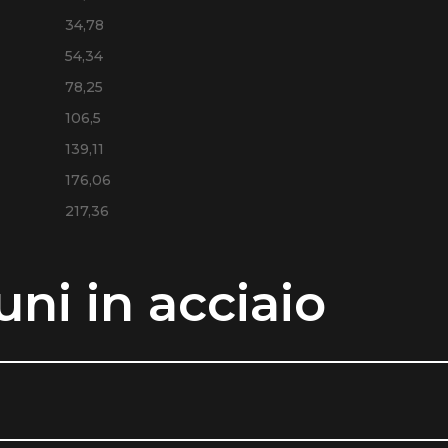
34,78
54,34
78,25
106,5
139,11
176,06
217,36
uni in acciaio