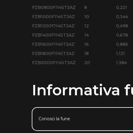
FZB0800F114ST3AZ
8
0,221
FZB1000F114ST3AZ
10
0,344
FZB1200F114ST3AZ
12
0,498
FZB1400F114ST3AZ
14
0,678
FZB1600F114ST3AZ
16
0,886
FZB1800F114ST3AZ
18
1,121
FZB2000F114ST3AZ
20
1,384
Informativa f
Conosci la fune