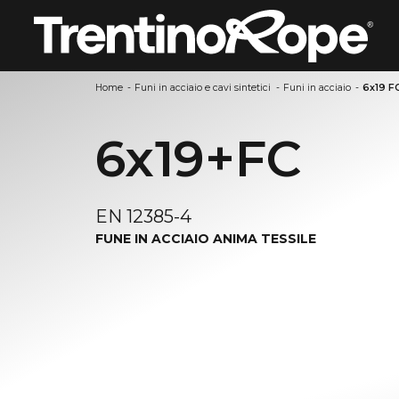
Home
-
Funi in acciaio e cavi sintetici
-
Funi in acciaio
-
6x19 F
6x19+FC
EN 12385-4
FUNE IN ACCIAIO ANIMA TESSILE