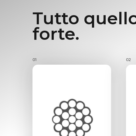
Tutto quello
forte.
01
02