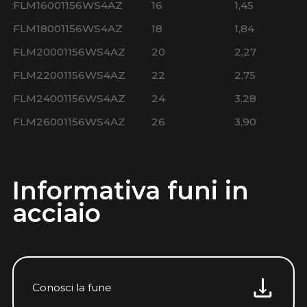
FLM16001156WS4AZ
16
1,45
FLM18001156WS4AZ
18
1,84
FLM20001156WS4AZ
20
2,27
FLM22001156WS4AZ
22
2,75
FLM24001156WS4AZ
24
3,28
FLM26001156WS4AZ
26
3,90
Informativa funi in
acciaio
Conosci la fune