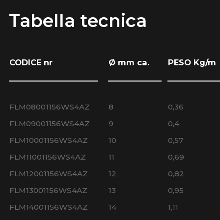
Tabella tecnica
CODICE nr
Ø mm ca.
PESO Kg/m
FLM08001156WS4AZ
8
0,36
FLM09001156WS4AZ
9
0,4
FLM10001156WS4AZ
10
0,57
FLM11001156WS4AZ
11
0,69
FLM12001156WS4AZ
12
0,82
FLM13001156WS4AZ
13
0,95
FLM14001156WS4AZ
14
1,11