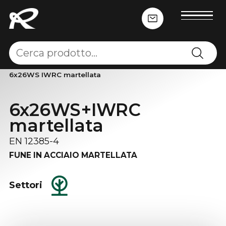
Home
-
Funi in acciaio e cavi sintetici
-
Funi in acciaio
-
6x26WS IWRC martellata
6x26WS+IWRC
martellata
EN 12385-4
FUNE IN ACCIAIO MARTELLATA
Settori