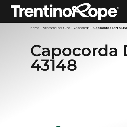
Home
-
Accessori per fune
-
Capocorda
-
Capocorda DIN 4314
Capocorda 
43148