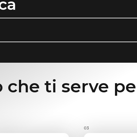
ca
 che ti serve pe
03