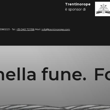
Trentinorope
è sponsor di
15980223 - Tel.
+39 0461 721158
Mail:
info@trentinorope.com
 fune.
Forti 