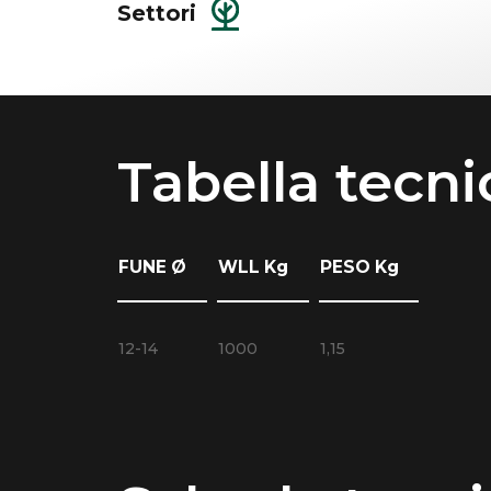
Settori
Tabella tecni
FUNE Ø
WLL Kg
PESO Kg
12-14
1000
1,15