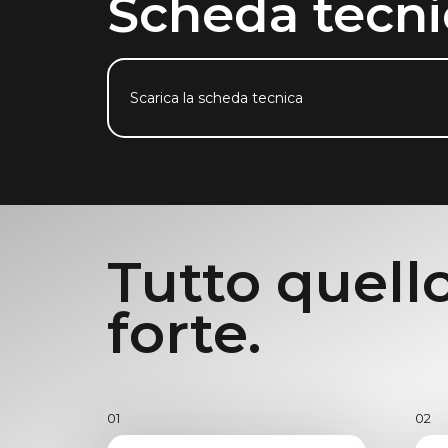
Scheda tecni
Scarica la scheda tecnica
Tutto quello
forte.
01
02