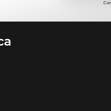
Con
ca