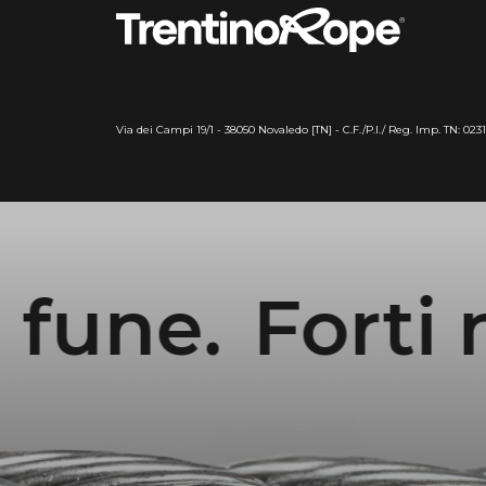
Via dei Campi 19/1 - 38050 Novaledo [TN] - C.F./P.I./ Reg. Imp. TN: 023
e.
Forti nella