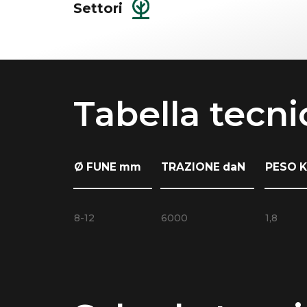
Settori
Tabella tecni
Ø FUNE mm
TRAZIONE daN
PESO 
8-12
6000
1,8