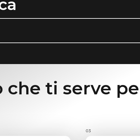
ca
 che ti serve pe
03