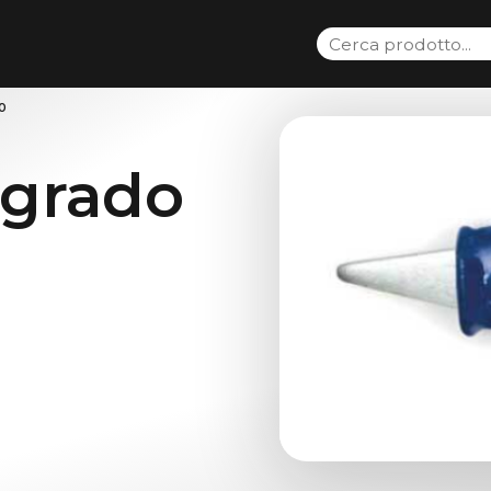
0
grado