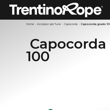
Home
-
Accessori per fune
-
Capocorda
-
Capocorda grado 10
Capocorda 
100