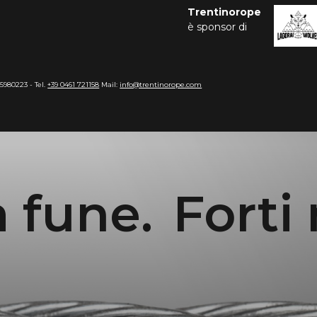
Trentinorope
è sponsor di
15980223 - Tel.
+39 0461 721158
Mail:
info@trentinorope.com
ne.
Forti nell