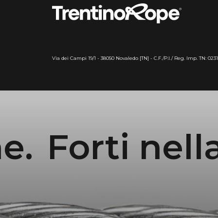
Via dei Campi 19/1 - 38050 Novaledo [TN] - C.F./P.I./ Reg. Imp. TN: 023
orti nella fu