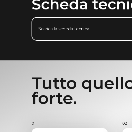
Scheda tecni
Scarica la scheda tecnica
Tutto quello
forte.
01
02