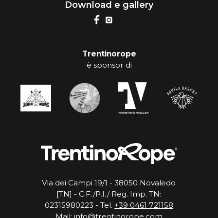
Download e gallery
Trentinorope
è sponsor di
Via dei Campi 19/1 - 38050 Novaledo
[TN] - C.F./P.I./ Reg. Imp. TN:
02315980223 - Tel.
+39 0461 721158
Mail:
info@trentinorope.com